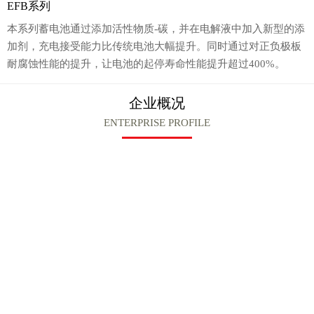
EFB系列
本系列蓄电池通过添加活性物质-碳，并在电解液中加入新型的添
加剂，充电接受能力比传统电池大幅提升。同时通过对正负极板
耐腐蚀性能的提升，让电池的起停寿命性能提升超过400%。
企业概况
ENTERPRISE PROFILE
汤浅蓄电池（顺德）有限公司，简称顺德汤浅，专业开
发、制造和销售[YUASA汤浅]品牌的汽车与摩托车用铅酸蓄电
池。公司成立于2002年2月，注册资本2600万美元，现有员工
800多人，坐落在水陆交通极为方便的广东省佛山市顺德区。
顺德汤浅自2003年投产以来，产品除了陆续配套本田、铃
木、东南、三菱、丰田、马自达等各大品牌汽车厂和摩托车
厂，以及销往国内售后市场，还出口到日本、英国等国家。优
质的产品和服务获得了广大用户的认可和好评，历年都获得优
秀供应商、品质优胜奖等表彰 。