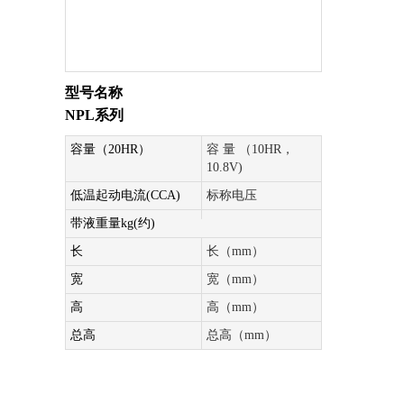
型号名称
NPL系列
容量（20HR）
容 量 （10HR，
10.8V)
低温起动电流(CCA)
标称电压
带液重量kg(约)
长
长（mm）
宽
宽（mm）
高
高（mm）
总高
总高（mm）