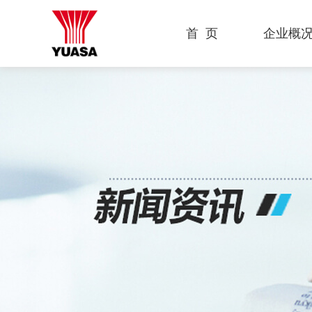
首 页
企业概