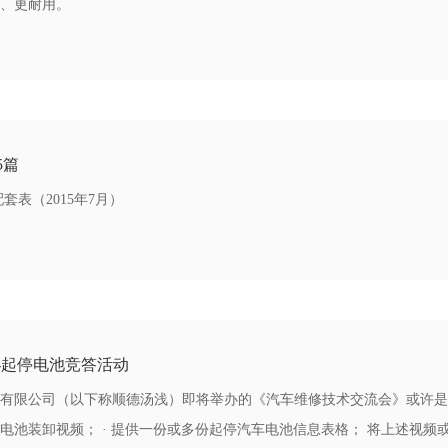
更长、更耐用。
5篇
套表（2015年7月）
--起停电池竞答活动
有限公司（以下称顺德汤浅）即将举办的《汽车维修技术交流会》或许是您
池装卸视频； · 提供一份或多份起停汽车电池信息表格； 将上述视频或表格发送