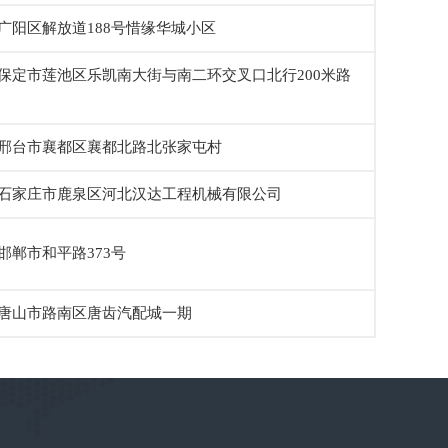
广阳区解放道188号惜缘华城小区
保定市莲池区乐凯南大街与南二环交叉口北行200米路
邢台市襄都区襄都北路北张家屯村
石家庄市鹿泉区河北汉达工程机械有限公司
邯郸市和平路373号
唐山市路南区唐齿汽配城一期