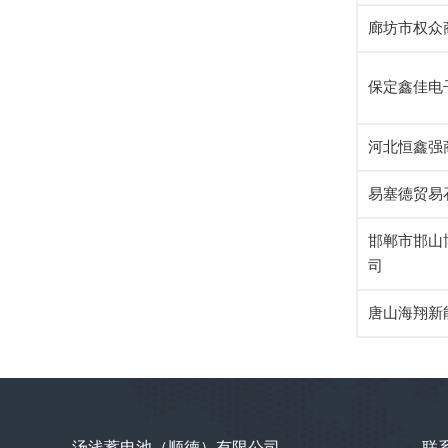
廊坊市权众
保定鑫佳电
河北恒鑫强
易塞德贸易
邯郸市邯山
司
唐山海翔新
汤浅蓄电池（顺德）有限公司
联