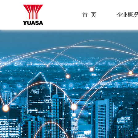
首 页
企业概